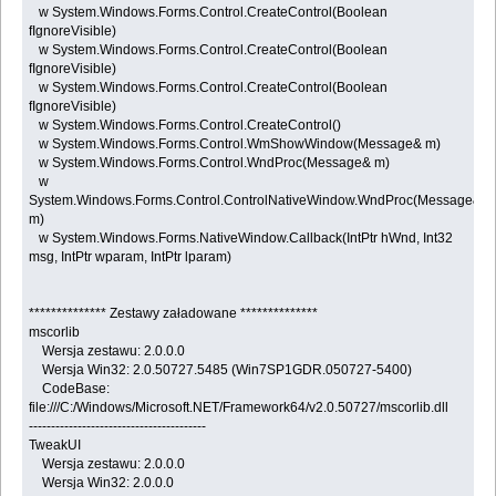
w System.Windows.Forms.Control.CreateControl(Boolean
fIgnoreVisible)
w System.Windows.Forms.Control.CreateControl(Boolean
fIgnoreVisible)
w System.Windows.Forms.Control.CreateControl(Boolean
fIgnoreVisible)
w System.Windows.Forms.Control.CreateControl()
w System.Windows.Forms.Control.WmShowWindow(Message& m)
w System.Windows.Forms.Control.WndProc(Message& m)
w
System.Windows.Forms.Control.ControlNativeWindow.WndProc(Message&
m)
w System.Windows.Forms.NativeWindow.Callback(IntPtr hWnd, Int32
msg, IntPtr wparam, IntPtr lparam)
************** Zestawy załadowane **************
mscorlib
Wersja zestawu: 2.0.0.0
Wersja Win32: 2.0.50727.5485 (Win7SP1GDR.050727-5400)
CodeBase:
file:///C:/Windows/Microsoft.NET/Framework64/v2.0.50727/mscorlib.dll
----------------------------------------
TweakUI
Wersja zestawu: 2.0.0.0
Wersja Win32: 2.0.0.0