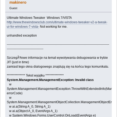
(Read 18575 times)
makinero
Guest
Ultimate Windows Tweaker Windows 7/VISTA
http://www.thewindowsclub.com/ultimate-windows-tweaker-v2-a-tweak-
ui-for-windows-7-vista-
Not working for me.
unhandled exception
--------------------------------------------------------------------------------------------------
-----------------------------------
SzczegÃ³łowe informacje na temat wywoływania debugowania w trybie
JIT (just in time)
zamiast tego okna dialogowego znajdują się na końcu tego komunikatu.
************** Tekst wyjątku **************
System.Management.ManagementException: Invalid class
w
System.Management.ManagementException.ThrowWithExtendedInfo(Manag
errorCode)
w
System.Management.ManagementObjectCollection.ManagementObjectEnume
w ai.a(String A_0, String A_1)
w ai.a(Object A_0, EventArgs A_1)
w System.Windows.Forms.UserControl.OnLoad(EventArgs e)