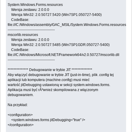
System.Windows.Forms.resources
Wersja zestawu: 2.0.0.0
Wersja Win32: 2.0.50727.5420 (Win7SP1.050727-5400)
CodeBase:
file:///C:/Windows/assembly/GAC_MSIL/System.Windows.Forms.resources/2.
----------------------------------------
mscorlib.resources
Wersja zestawu: 2.0.0.0
Wersja Win32: 2.0.50727.5485 (Win7SP1GDR.050727-5400)
CodeBase:
file:///C:/Windows/Microsoft.NET/Framework64/v2.0.50727/mscorlib.dll
----------------------------------------
************** Debugowanie w trybie JIT **************
Aby włączyć debugowanie w trybie JIT (just-in-time), plik .config tej
aplikacji lub komputera (machine.config) musi mieć
wartość jitDebugging ustawioną w sekcji system.windows.forms.
Aplikacja musi być rÃ³wnież skompilowana z włączonym
debugowaniem.
Na przykład:
<configuration>
<system.windows.forms jitDebugging="true" />
</configuration>