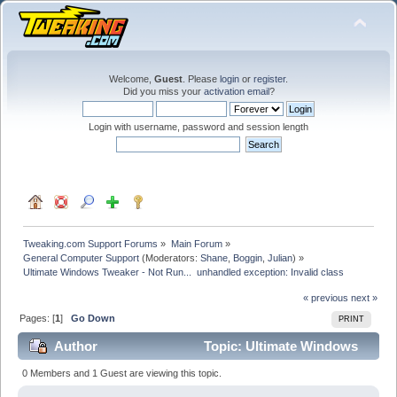
Welcome,
Guest
. Please
login
or
register
.
Did you miss your
activation email
?
Login with username, password and session length
Tweaking.com Support Forums
»
Main Forum
»
General Computer Support
(Moderators:
Shane
,
Boggin
,
Julian
) »
Ultimate Windows Tweaker - Not Run...  unhandled exception: Invalid class 
« previous
next »
Pages: [
1
]
Go Down
PRINT
Author
Topic: Ultimate Windows
Tweaker - Not Run... unhandled exception: Invalid class
0 Members and 1 Guest are viewing this topic.