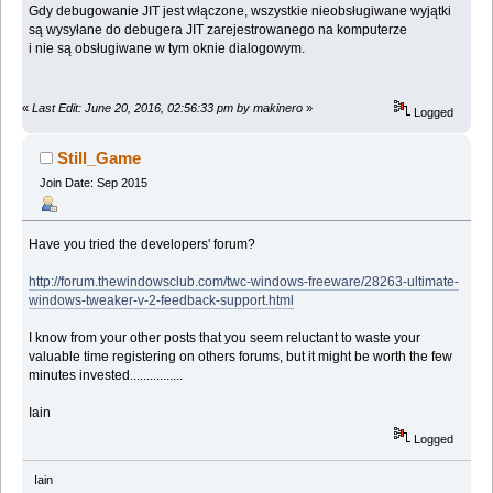
Gdy debugowanie JIT jest włączone, wszystkie nieobsługiwane wyjątki
są wysyłane do debugera JIT zarejestrowanego na komputerze
i nie są obsługiwane w tym oknie dialogowym.
«
Last Edit: June 20, 2016, 02:56:33 pm by makinero
»
Logged
Still_Game
Join Date: Sep 2015
Have you tried the developers' forum?
http://forum.thewindowsclub.com/twc-windows-freeware/28263-ultimate-
windows-tweaker-v-2-feedback-support.html
I know from your other posts that you seem reluctant to waste your
valuable time registering on others forums, but it might be worth the few
minutes invested................
Iain
Logged
Iain